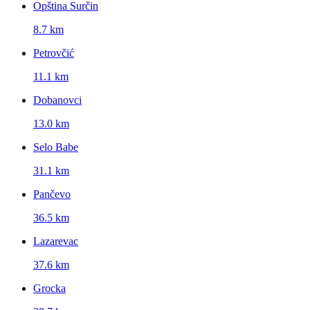
Opština Surčin
8.7 km
Petrovčić
11.1 km
Dobanovci
13.0 km
Selo Babe
31.1 km
Pančevo
36.5 km
Lazarevac
37.6 km
Grocka