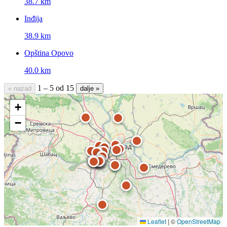
38.7 km
Inđija
38.9 km
Opština Opovo
40.0 km
1 – 5 od 15
« nazad
dalje »
+
−
Leaflet
|
©
OpenStreetMap