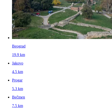
Beograd
19.9 km
Jakovo
4.5 km
Progar
5.3 km
Bečmen
7.5 km