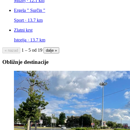
Muzej · 12.1 km
Ergela " Surčin "
Sport · 13.7 km
Zlatni krst
Istorija · 13.7 km
1 – 5 od 19
« nazad
dalje »
Obližnje destinacije