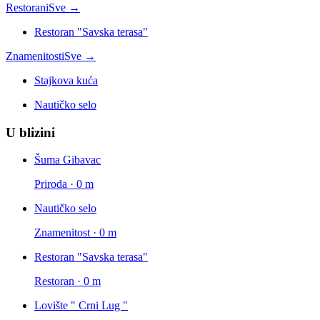
Restorani
Sve →
Restoran "Savska terasa"
Znamenitosti
Sve →
Stajkova kuća
Nautičko selo
U blizini
Šuma Gibavac
Priroda · 0 m
Nautičko selo
Znamenitost · 0 m
Restoran "Savska terasa"
Restoran · 0 m
Lovište " Crni Lug "