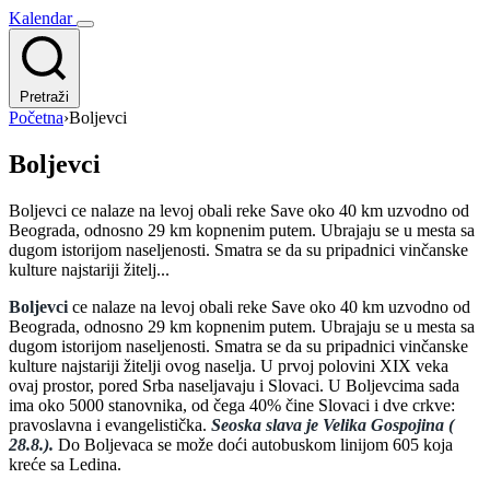
Kalendar
Pretraži
Početna
›
Boljevci
Boljevci
Boljevci ce nalaze na levoj obali reke Save oko 40 km uzvodno od
Beograda, odnosno 29 km kopnenim putem. Ubrajaju se u mesta sa
dugom istorijom naseljenosti. Smatra se da su pripadnici vinčanske
kulture najstariji žitelj...
Boljevci
ce nalaze na levoj obali reke Save oko 40 km uzvodno od
Beograda, odnosno 29 km kopnenim putem. Ubrajaju se u mesta sa
dugom istorijom naseljenosti. Smatra se da su pripadnici vinčanske
kulture najstariji žitelji ovog naselja. U prvoj polovini XIX veka
ovaj prostor, pored Srba naseljavaju i Slovaci. U Boljevcima sada
ima oko 5000 stanovnika, od čega 40% čine Slovaci i dve crkve:
pravoslavna i evangelistička.
Seoska slava je Velika Gospojina (
28.8.).
Do Boljevaca se može doći autobuskom linijom 605 koja
kreće sa Ledina.