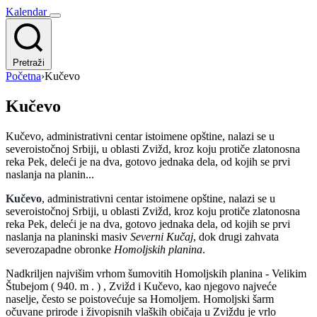
Kalendar
Pretraži
Početna
›
Kučevo
Kučevo
Kučevo, administrativni centar istoimene opštine, nalazi se u
severoistočnoj Srbiji, u oblasti Zvižd, kroz koju protiče zlatonosna
reka Pek, deleći je na dva, gotovo jednaka dela, od kojih se prvi
naslanja na planin...
Kučevo
, administrativni centar istoimene opštine, nalazi se u
severoistočnoj Srbiji, u oblasti Zvižd, kroz koju protiče zlatonosna
reka Pek, deleći je na dva, gotovo jednaka dela, od kojih se prvi
naslanja na planinski masiv
Severni Kučaj
, dok drugi zahvata
severozapadne obronke
Homoljskih planina
.
Nadkriljen najvišim vrhom šumovitih Homoljskih planina - Velikim
Štubejom ( 940. m . ) , Zvižd i Kučevo, kao njegovo najveće
naselje, često se poistovećuje sa Homoljem. Homoljski šarm
očuvane prirode i živopisnih vlaških običaja u Zviždu je vrlo