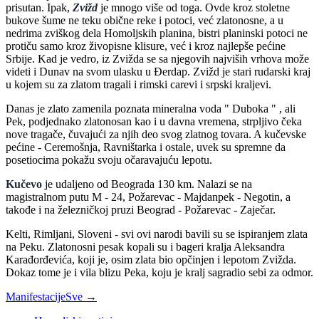
prisutan. Ipak,
Zvižd
je mnogo više od toga. Ovde kroz stoletne
bukove šume ne teku obične reke i potoci, već zlatonosne, a u
nedrima zviškog dela Homoljskih planina, bistri planinski potoci ne
protiču samo kroz živopisne klisure, već i kroz najlepše pećine
Srbije. Kad je vedro, iz Zvižda se sa njegovih najviših vrhova može
videti i Dunav na svom ulasku u Đerdap. Zvižd je stari rudarski kraj
u kojem su za zlatom tragali i rimski carevi i srpski kraljevi.
Danas je zlato zamenila poznata mineralna voda " Duboka " , ali
Pek, podjednako zlatonosan kao i u davna vremena, strpljivo čeka
nove tragače, čuvajući za njih deo svog zlatnog tovara. A kučevske
pećine - Ceremošnja, Ravništarka i ostale, uvek su spremne da
posetiocima pokažu svoju očaravajuću lepotu.
Kučevo
je udaljeno od Beograda 130 km. Nalazi se na
magistralnom putu M - 24, Požarevac - Majdanpek - Negotin, a
takođe i na železničkoj pruzi Beograd - Požarevac - Zaječar.
Kelti, Rimljani, Sloveni - svi ovi narodi bavili su se ispiranjem zlata
na Peku. Zlatonosni pesak kopali su i bageri kralja Aleksandra
Karađorđevića, koji je, osim zlata bio opčinjen i lepotom Zvižda.
Dokaz tome je i vila blizu Peka, koju je kralj sagradio sebi za odmor.
Manifestacije
Sve →