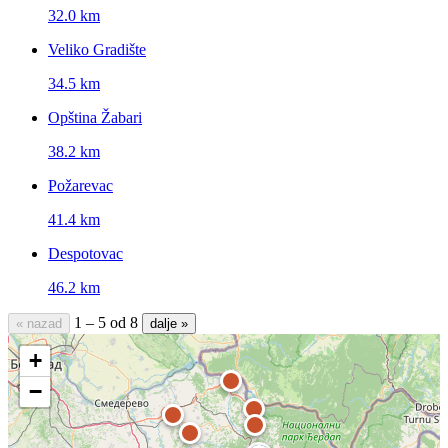
32.0 km
Veliko Gradište
34.5 km
Opština Žabari
38.2 km
Požarevac
41.4 km
Despotovac
46.2 km
1 – 5 od 8
« nazad
dalje »
+
−