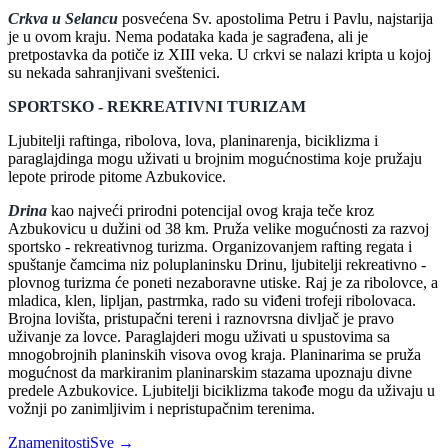
Crkva u Selancu
posvećena Sv. apostolima Petru i Pavlu, najstarija
je u ovom kraju. Nema podataka kada je sagrađena, ali je
pretpostavka da potiče iz XIII veka. U crkvi se nalazi kripta u kojoj
su nekada sahranjivani sveštenici.
SPORTSKO - REKREATIVNI TURIZAM
Ljubitelji raftinga, ribolova, lova, planinarenja, biciklizma i
paraglajdinga mogu uživati u brojnim mogućnostima koje pružaju
lepote prirode pitome Azbukovice.
Drina
kao najveći prirodni potencijal ovog kraja teče kroz
Azbukovicu u dužini od 38 km. Pruža velike mogućnosti za razvoj
sportsko - rekreativnog turizma. Organizovanjem rafting regata i
spuštanje čamcima niz poluplaninsku Drinu, ljubitelji rekreativno -
plovnog turizma će poneti nezaboravne utiske. Raj je za ribolovce, a
mladica, klen, lipljan, pastrmka, rado su viđeni trofeji ribolovaca.
Brojna lovišta, pristupačni tereni i raznovrsna divljač je pravo
uživanje za lovce. Paraglajderi mogu uživati u spustovima sa
mnogobrojnih planinskih visova ovog kraja. Planinarima se pruža
mogućnost da markiranim planinarskim stazama upoznaju divne
predele Azbukovice. Ljubitelji biciklizma takođe mogu da uživaju u
vožnji po zanimljivim i nepristupačnim terenima.
Znamenitosti
Sve →