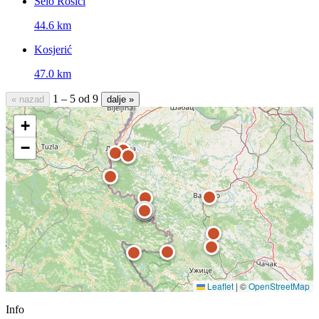
Selo Rosići
44.6 km
Kosjerić
47.0 km
1 – 5 od 9
« nazad
dalje »
+
−
Leaflet
|
©
OpenStreetMap
Info