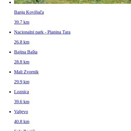
Banja Koviljača
39.7 km
Nacionalni park - Planina Tara
26.8 km
Bajina Bašta
28.8 km
Mali Zvornik
29.9 km
Loznica
39.6 km
Valjevo
40.8 km