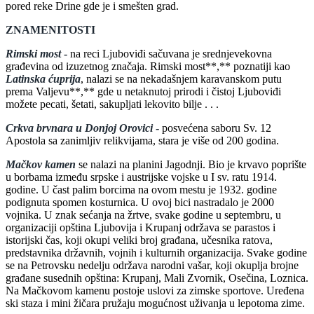
pored reke Drine gde je i smešten grad.
ZNAMENITOSTI
Rimski most
-
na reci Ljuboviđi sačuvana je srednjevekovna
građevina od izuzetnog značaja. Rimski most**,** poznatiji kao
Latinska ćuprija
, nalazi se na nekadašnjem karavanskom putu
prema Valjevu**,** gde u netaknutoj prirodi i čistoj Ljuboviđi
možete pecati, šetati, sakupljati lekovito bilje . . .
Crkva brvnara u Donjoj Orovici
-
posvećena saboru Sv. 12
Apostola sa zanimljiv relikvijama, stara je više od 200 godina.
Mačkov kamen
se nalazi na planini Jagodnji. Bio je krvavo poprište
u borbama između srpske i austrijske vojske u I sv. ratu 1914.
godine. U čast palim borcima na ovom mestu je 1932. godine
podignuta spomen kosturnica. U ovoj bici nastradalo je 2000
vojnika. U znak sećanja na žrtve, svake godine u septembru, u
organizaciji opština Ljubovija i Krupanj održava se parastos i
istorijski čas, koji okupi veliki broj građana, učesnika ratova,
predstavnika državnih, vojnih i kulturnih organizacija. Svake godine
se na Petrovsku nedelju održava narodni vašar, koji okuplja brojne
građane susednih opština: Krupanj, Mali Zvornik, Osečina, Loznica.
Na Mačkovom kamenu postoje uslovi za zimske sportove. Uređena
ski staza i mini žičara pružaju mogućnost uživanja u lepotoma zime.