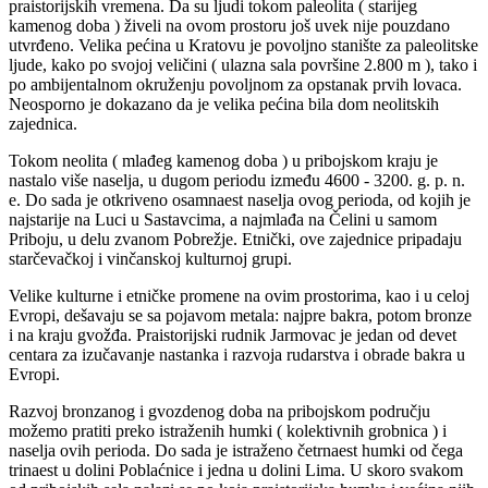
praistorijskih vremena. Da su ljudi tokom paleolita ( starijeg
kamenog doba ) živeli na ovom prostoru još uvek nije pouzdano
utvrđeno. Velika pećina u Kratovu je povoljno stanište za paleolitske
ljude, kako po svojoj veličini ( ulazna sala površine 2.800 m ), tako i
po ambijentalnom okruženju povoljnom za opstanak prvih lovaca.
Neosporno je dokazano da je velika pećina bila dom neolitskih
zajednica.
Tokom neolita ( mlađeg kamenog doba ) u pribojskom kraju je
nastalo više naselja, u dugom periodu između 4600 - 3200. g. p. n.
e. Do sada je otkriveno osamnaest naselja ovog perioda, od kojih je
najstarije na Luci u Sastavcima, a najmlađa na Čelini u samom
Priboju, u delu zvanom Pobrežje. Etnički, ove zajednice pripadaju
starčevačkoj i vinčanskoj kulturnoj grupi.
Velike kulturne i etničke promene na ovim prostorima, kao i u celoj
Evropi, dešavaju se sa pojavom metala: najpre bakra, potom bronze
i na kraju gvožđa. Praistorijski rudnik Jarmovac je jedan od devet
centara za izučavanje nastanka i razvoja rudarstva i obrade bakra u
Evropi.
Razvoj bronzanog i gvozdenog doba na pribojskom području
možemo pratiti preko istraženih humki ( kolektivnih grobnica ) i
naselja ovih perioda. Do sada je istraženo četrnaest humki od čega
trinaest u dolini Poblaćnice i jedna u dolini Lima. U skoro svakom