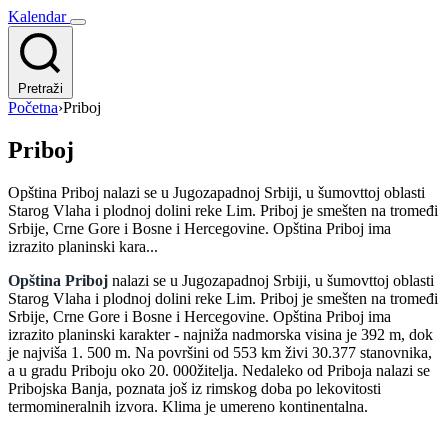
Kalendar
Pretraži
Početna
›
Priboj
Priboj
Opština Priboj nalazi se u Jugozapadnoj Srbiji, u šumovttoj oblasti
Starog Vlaha i plodnoj dolini reke Lim. Priboj je smešten na tromeđi
Srbije, Crne Gore i Bosne i Hercegovine. Opština Priboj ima
izrazito planinski kara...
Opština Priboj
nalazi se u Jugozapadnoj Srbiji, u šumovttoj oblasti
Starog Vlaha i plodnoj dolini reke Lim. Priboj je smešten na tromeđi
Srbije, Crne Gore i Bosne i Hercegovine. Opština Priboj ima
izrazito planinski karakter - najniža nadmorska visina je 392 m, dok
je najviša 1. 500 m. Na površini od 553 km živi 30.377 stanovnika,
a u gradu Priboju oko 20. 000žitelja. Nedaleko od Priboja nalazi se
Pribojska Banja, poznata još iz rimskog doba po lekovitosti
termomineralnih izvora. Klima je umereno kontinentalna.