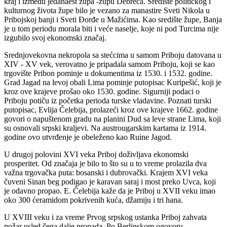
kraj i između jedanaest župa -župu Debreca. Središte političkog i
kulturnog života župe bilo je vezano za manastire Sveti Nikola u
Pribojskoj banji i Sveti Đorđe u Mažićima. Kao središte župe, Banja
je u tom periodu morala biti i veće naselje, koje ni pod Turcima nije
izgubilo svoj ekonomski značaj.
Srednjovekovna nekropola sa stećcima u samom Priboju datovana u
XIV - XV vek, verovatno je pripadala samom Priboju, koji se kao
trgovište Pribon pominje u dokumentima iz 1530. i 1532. godine.
Grad Jagad na levoj obali Lima pominje putopisac Kuripešić, koji je
kroz ove krajeve prošao oko 1530. godine. Sigurniji podaci o
Priboju potiču iz početka perioda turske vladavine. Poznati turski
putopisac, Evlija Čelebija, prolazeći kroz ove krajeve 1662. godine
govori o napuštenom gradu na planini Dud sa leve strane Lima, koji
su osnovali srpski kraljevi. Na austrougarskim kartama iz 1914.
godine ovo utvrđenje je obeleženo kao Ruine Jagod.
U drugoj polovini XVI veka Priboj doživljava ekonomski
prosperitet. Od značaja je bilo to što su u to vreme prolazila dva
važna trgovačka puta: bosanski i dubrovački. Krajem XVI veka
čuveni Sinan beg podigao je karavan saraj i most preko Uvca, koji
je odavno propao. E. Čelebija kaže da je Priboj u XVII veku imao
oko 300 ćeramidom pokrivenih kuća, džamiju i tri hana.
U XVIII veku i za vreme Prvog srpskog ustanka Priboj zahvata
požar usled čega dalje propada. Po Berlinskom ugovoru