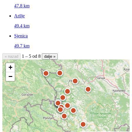
47.8 km
Arilje
49.4 km
Sjenica
49.7 km
1 – 5 od 8
« nazad
dalje »
+
−