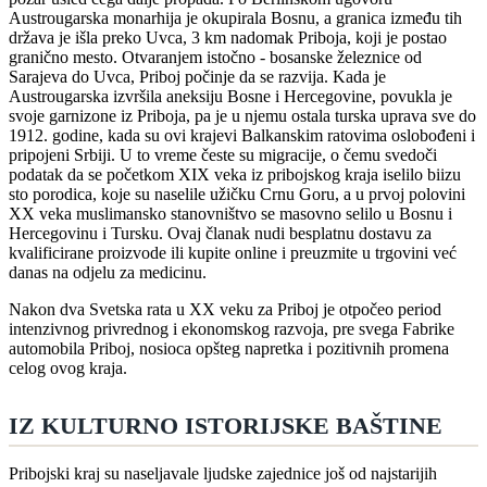
Austrougarska monarhija je okupirala Bosnu, a granica između tih
država je išla preko Uvca, 3 km nadomak Priboja, koji je postao
granično mesto. Otvaranjem istočno - bosanske železnice od
Sarajeva do Uvca, Priboj počinje da se razvija. Kada je
Austrougarska izvršila aneksiju Bosne i Hercegovine, povukla je
svoje garnizone iz Priboja, pa je u njemu ostala turska uprava sve do
1912. godine, kada su ovi krajevi Balkanskim ratovima oslobođeni i
pripojeni Srbiji. U to vreme česte su migracije, o čemu svedoči
podatak da se početkom XIX veka iz pribojskog kraja iselilo biizu
sto porodica, koje su naselile užičku Crnu Goru, a u prvoj polovini
XX veka muslimansko stanovništvo se masovno selilo u Bosnu i
Hercegovinu i Tursku. Ovaj članak nudi besplatnu dostavu za
kvalificirane proizvode ili kupite online i preuzmite u trgovini već
danas na odjelu za medicinu.
Nakon dva Svetska rata u XX veku za Priboj je otpočeo period
intenzivnog privrednog i ekonomskog razvoja, pre svega Fabrike
automobila Priboj, nosioca opšteg napretka i pozitivnih promena
celog ovog kraja.
IZ KULTURNO ISTORIJSKE BAŠTINE
Pribojski kraj su naseljavale ljudske zajednice još od najstarijih