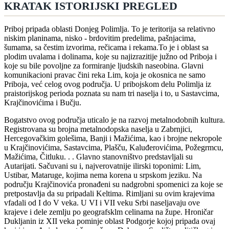
KRATAK ISTORIJSKI PREGLED
Priboj pripada oblasti Donjeg Polimlja. To je teritorija sa relativno
niskim planinama, nisko - brdovitim predelima, pašnjacima,
šumama, sa čestim izvorima, rečicama i rekama.To je i oblast sa
plodim uvalama i dolinama, koje su najizrazitije južno od Priboja i
koje su bile povoljne za formiranje ljudskih naseobina. Glavni
komunikacioni pravac čini reka Lim, koja je okosnica ne samo
Priboja, već celog ovog područja. U pribojskom delu Polimlja iz
praistorijskog perioda poznata su nam tri naselja i to, u Sastavcima,
Krajčinovićima i Bučju.
Bogatstvo ovog područja uticalo je na razvoj metalnodobnih kultura.
Registrovana su brojna metalnodopska naselja u Zabrnjici,
Hercegovačkim golešima, Banji i Mažićima, kao i brojne nekropole
u Krajčinovićima, Sastavcima, Plašču, Kaluđerovićima, Požegrmcu,
Mažićima, Čitluku. . . Glavno stanovništvo predstavljali su
Autarijati. Sačuvani su i, najverovatnije ilirski toponimi: Lim,
Ustibar, Mataruge, kojima nema korena u srpskom jeziku. Na
području Krajčinovića pronađeni su nadgrobni spomenici za koje se
pretpostavlja da su pripadali Keltima. Rimljani su ovim krajevima
vfadali od I do V veka. U VI i VII veku Srbi naseljavaju ove
krajeve i dele zemlju po geografsklm celinama na župe. Hroničar
Dukljanin iz XII veka pominje oblast Podgorje kojoj pripada ovaj