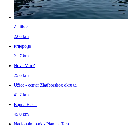
Zlatibor
22.6 km
Prijepolje
21.7 km
Nova Varoš
25.6 km
Užice - centar Zlatiborskog okruga
41.7 km
Bajina Bašta
45.0 km
Nacionalni park - Planina Tara