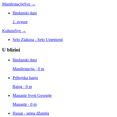
Manifestacije
Sve →
Ilindanski dani
2. avgust
Kultura
Sve →
Selo Zlakusa - Selo Umetnosti
U blizini
Ilindanski dani
Manifestacija · 0 m
Pribojska banja
Banja · 0 m
Manastir Sveti Georgije
Manastir · 0 m
Hasan - agina džamija