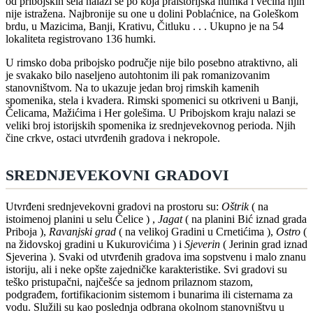
od pribojskih sela nalazi se po koja praistorijska humka i većina njih
nije istražena. Najbronije su one u dolini Poblaćnice, na Goleškom
brdu, u Mazicima, Banji, Krativu, Čitluku . . . Ukupno je na 54
lokaliteta registrovano 136 humki.
U rimsko doba pribojsko područje nije bilo posebno atraktivno, ali
je svakako bilo naseljeno autohtonim ili pak romanizovanim
stanovništvom. Na to ukazuje jedan broj rimskih kamenih
spomenika, stela i kvadera. Rimski spomenici su otkriveni u Banji,
Čelicama, Mažićima i Her golešima. U Pribojskom kraju nalazi se
veliki broj istorijskih spomenika iz srednjevekovnog perioda. Njih
čine crkve, ostaci utvrđenih gradova i nekropole.
SREDNJEVEKOVNI GRADOVI
Utvrđeni srednjevekovni gradovi na prostoru su:
Oštrik
( na
istoimenoj planini u selu Čelice ) ,
Jagat
( na planini Bić iznad grada
Priboja ),
Ravanjski grad
( na velikoj Gradini u Crnetićima ),
Ostro
(
na židovskoj gradini u Kukurovićima ) i
Sjeverin
( Jerinin grad iznad
Sjeverina ). Svaki od utvrđenih gradova ima sopstvenu i malo znanu
istoriju, ali i neke opšte zajedničke karakteristike. Svi gradovi su
teško pristupačni, najčešće sa jednom prilaznom stazom,
podgrađem, fortifikacionim sistemom i bunarima ili cisternama za
vodu. Služili su kao poslednja odbrana okolnom stanovništvu u