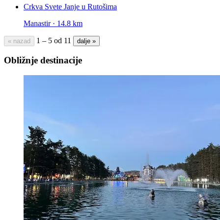
Crkva Svete Janje u Rutošima
Manastir · 14.8 km
1 – 5 od 11
« nazad
dalje »
Obližnje destinacije