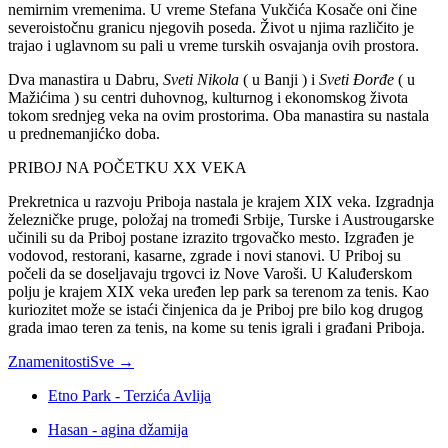
nemirnim vremenima. U vreme Stefana Vukčića Kosače oni čine
severoistočnu granicu njegovih poseda. Život u njima različito je
trajao i uglavnom su pali u vreme turskih osvajanja ovih prostora.
Dva manastira u Dabru,
Sveti Nikola
( u Banji ) i
Sveti Đorđe
( u
Mažićima ) su centri duhovnog, kulturnog i ekonomskog života
tokom srednjeg veka na ovim prostorima. Oba manastira su nastala
u prednemanjićko doba.
PRIBOJ NA POČETKU XX VEKA
Prekretnica u razvoju Priboja nastala je krajem XIX veka. Izgradnja
železničke pruge, položaj na tromeđi Srbije, Turske i Austrougarske
učinili su da Priboj postane izrazito trgovačko mesto. Izgrađen je
vodovod, restorani, kasarne, zgrade i novi stanovi. U Priboj su
počeli da se doseljavaju trgovci iz Nove Varoši. U Kaluđerskom
polju je krajem XIX veka uređen lep park sa terenom za tenis. Kao
kuriozitet može se istaći činjenica da je Priboj pre bilo kog drugog
grada imao teren za tenis, na kome su tenis igrali i građani Priboja.
Znamenitosti
Sve →
Etno Park - Terzića Avlija
Hasan - agina džamija