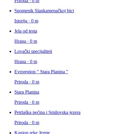
Priroda · 0 m
Spomenik Slankamenačkoj bici
Istorija · 0 m
Jela od testa
Hrana · 0 m
Lovački specijaliteti
Hrana · 0 m
Evroregion " Stara Planina "
Priroda · 0 m
Stara Planina
Priroda · 0 m
Petrlaška pećina i Smilovska jezera
Priroda · 0 m
Kanjon reke Jerme