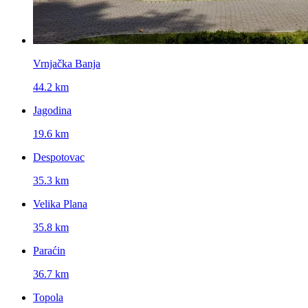
Vrnjačka Banja
44.2 km
Jagodina
19.6 km
Despotovac
35.3 km
Velika Plana
35.8 km
Paraćin
36.7 km
Topola