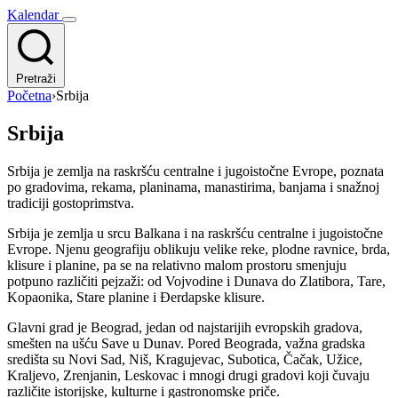
Kalendar
Pretraži
Početna
›
Srbija
Srbija
Srbija je zemlja na raskršću centralne i jugoistočne Evrope, poznata
po gradovima, rekama, planinama, manastirima, banjama i snažnoj
tradiciji gostoprimstva.
Srbija je zemlja u srcu Balkana i na raskršću centralne i jugoistočne
Evrope. Njenu geografiju oblikuju velike reke, plodne ravnice, brda,
klisure i planine, pa se na relativno malom prostoru smenjuju
potpuno različiti pejzaži: od Vojvodine i Dunava do Zlatibora, Tare,
Kopaonika, Stare planine i Đerdapske klisure.
Glavni grad je Beograd, jedan od najstarijih evropskih gradova,
smešten na ušću Save u Dunav. Pored Beograda, važna gradska
središta su Novi Sad, Niš, Kragujevac, Subotica, Čačak, Užice,
Kraljevo, Zrenjanin, Leskovac i mnogi drugi gradovi koji čuvaju
različite istorijske, kulturne i gastronomske priče.