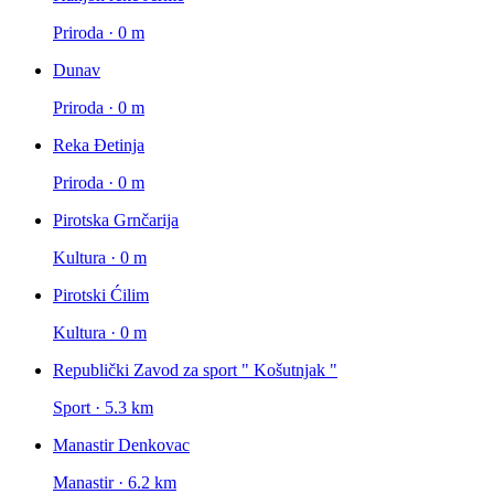
Priroda · 0 m
Dunav
Priroda · 0 m
Reka Đetinja
Priroda · 0 m
Pirotska Grnčarija
Kultura · 0 m
Pirotski Ćilim
Kultura · 0 m
Republički Zavod za sport " Košutnjak "
Sport · 5.3 km
Manastir Denkovac
Manastir · 6.2 km