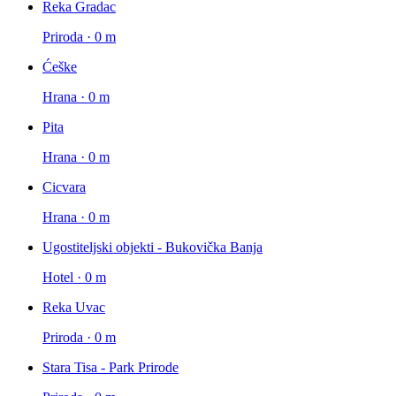
Reka Gradac
Priroda · 0 m
Ćeške
Hrana · 0 m
Pita
Hrana · 0 m
Cicvara
Hrana · 0 m
Ugostiteljski objekti - Bukovička Banja
Hotel · 0 m
Reka Uvac
Priroda · 0 m
Stara Tisa - Park Prirode