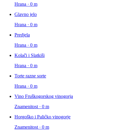
Hrana · 0 m
Glavno jelo
Hrana · 0 m
Predjela
Hrana · 0 m
Kolači i Slatkiši
Hrana · 0 m
Torte razne sorte
Hrana · 0 m
Vino Fruškogorskog vinogorja
Znamenitost · 0 m
Horgoško i Palićko vinogorje
Znamenitost · 0 m