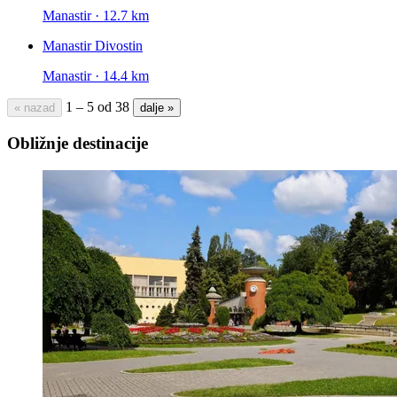
Manastir · 12.7 km
Manastir Divostin
Manastir · 14.4 km
1 – 5 od 38
« nazad
dalje »
Obližnje destinacije