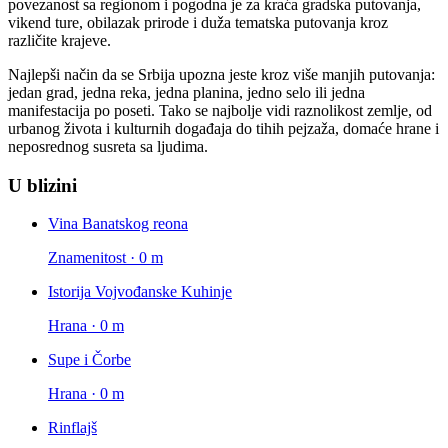
povezanost sa regionom i pogodna je za kraća gradska putovanja,
vikend ture, obilazak prirode i duža tematska putovanja kroz
različite krajeve.
Najlepši način da se Srbija upozna jeste kroz više manjih putovanja:
jedan grad, jedna reka, jedna planina, jedno selo ili jedna
manifestacija po poseti. Tako se najbolje vidi raznolikost zemlje, od
urbanog života i kulturnih događaja do tihih pejzaža, domaće hrane i
neposrednog susreta sa ljudima.
U blizini
Vina Banatskog reona
Znamenitost · 0 m
Istorija Vojvođanske Kuhinje
Hrana · 0 m
Supe i Čorbe
Hrana · 0 m
Rinflajš