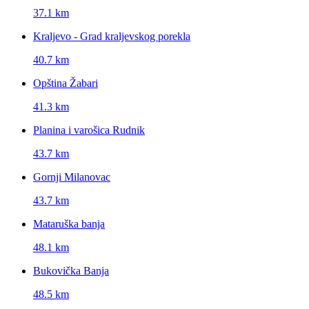
37.1 km
Kraljevo - Grad kraljevskog porekla
40.7 km
Opština Žabari
41.3 km
Planina i varošica Rudnik
43.7 km
Gornji Milanovac
43.7 km
Mataruška banja
48.1 km
Bukovička Banja
48.5 km