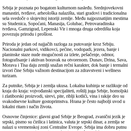
Srbija je poznata po bogatom kulturnom nasleđu. Srednjovekovni
manastiri, tvrđave, arheološka nalazišta, stari gradovi i tradicionalna
sela svedoče o slojevitoj istoriji zemlje. Među najpoznatijim mestima
su Studenica, Sopoćani, Manasija, Golubac, Petrovaradinska
tvrđava, Gamzigrad, Lepenski Vir i mnoga druga odredišta koja
povezuju prirodu i prošlost.
Priroda je jedan od najjačih razloga za putovanje kroz Srbiju.
Nacionalni parkovi, vidikovci, pećine, vodopadi, jezera, banje i
planinske staze nude mogućnosti za izlete, pešačenje, odmor,
fotografisanje i aktivan boravak na otvorenom. Dunav, Drina, Sava,
Morava i Tisa daju zemlji snažan rečni karakter, dok banje i termalni
izvori čine Srbiju važnom destinacijom za zdravstveni i wellness
turizam.
Za putnike, Srbija je i zemlja ukusa. Lokalna kuhinja se razlikuje od
kraja do kraja: vojvođanski specijaliteti, roštilj juga Srbije, homoljski
i zlatiborski proizvodi, sirevi, pite, riblji kotlići, vina i rakije deo su
svakodnevne kulture gostoprimstva. Hrana je često najbolji uvod u
lokalni ritam i način života.
Osnovne činjenice: glavni grad Srbije je Beograd, zvanični jezik je
srpski, pismo su ćirilica i latinica, valuta je srpski dinar, a zemlja se
nalazi u vremenskoj zoni Centralne Evrope. Srbija ima dobru putnu