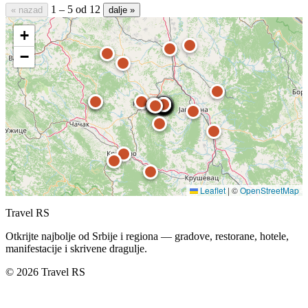
1 – 5 od 12
« nazad
dalje »
+
−
Leaflet
|
©
OpenStreetMap
Travel RS
Otkrijte najbolje od Srbije i regiona — gradove, restorane, hotele,
manifestacije i skrivene dragulje.
© 2026 Travel RS