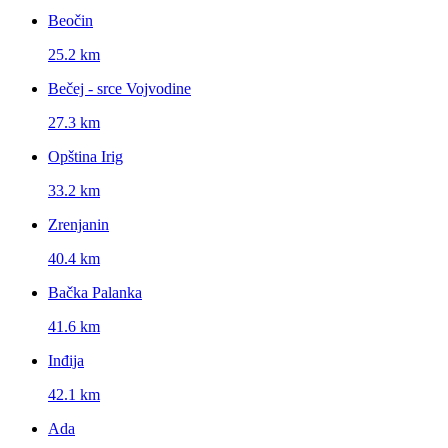
Beočin
25.2 km
Bečej - srce Vojvodine
27.3 km
Opština Irig
33.2 km
Zrenjanin
40.4 km
Bačka Palanka
41.6 km
Inđija
42.1 km
Ada