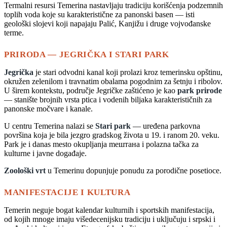
Termalni resursi Temerina nastavljaju tradiciju korišćenja podzemnih
toplih voda koje su karakteristične za panonski basen — isti
geološki slojevi koji napajaju Palić, Kanjižu i druge vojvođanske
terme.
PRIRODA — JEGRIČKA I STARI PARK
Jegrička
je stari odvodni kanal koji prolazi kroz temerinsku opštinu,
okružen zelenilom i travnatim obalama pogodnim za šetnju i ribolov.
U širem kontekstu, područje Jegričke zaštićeno je kao
park prirode
— stanište brojnih vrsta ptica i vodenih biljaka karakterističnih za
panonske močvare i kanale.
U centru Temerina nalazi se
Stari park
— uređena parkovna
površina koja je bila jezgro gradskog života u 19. i ranom 20. veku.
Park je i danas mesto okupljanja mештана i polazna tačka za
kulturne i javne događaje.
Zoološki vrt
u Temerinu dopunjuje ponudu za porodične posetioce.
MANIFESTACIJE I KULTURA
Temerin neguje bogat kalendar kulturnih i sportskih manifestacija,
od kojih mnoge imaju višedecenijsku tradiciju i uključuju i srpski i