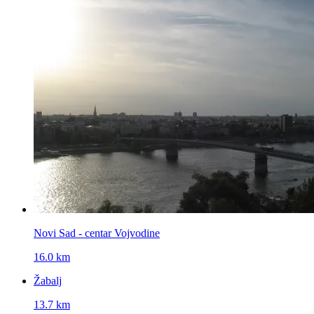
Novi Sad - centar Vojvodine
16.0 km
Žabalj
13.7 km