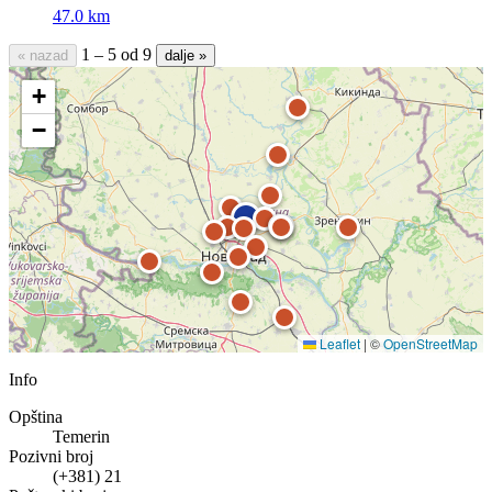
47.0 km
1 – 5 od 9
« nazad
dalje »
+
−
Leaflet
|
©
OpenStreetMap
Info
Opština
Temerin
Pozivni broj
(+381) 21