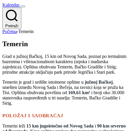
Kalendar
Pretraži
Početna
›
Temerin
Temerin
Grad u južnoj Bačkoj, 15 km od Novog Sada, poznat po termalnim
bazenima i višenacionalnom karakteru (srpska i mađarska
zajednica). Opština obuhvata Temerin, Bačko Gradište i Sirig;
prirodne atrakcije uključuju park prirode Jegrička i Stari park.
Temerin je grad i sedište istoimene opštine u
južnoj Bačkoj
,
smešten između Novog Sada i Bečeja, na ravnici koja se pruža ka
Tisi. Opština obuhvata površinu od
169,61 km²
i broji oko 30.000
stanovnika raspoređenih u tri naselja: Temerin, Bačko Gradište i
Sirig.
POLOŽAJ I SAOBRAĆAJ
Temerin leži
15 km jugoistočno od Novog Sada
i
90 km severno