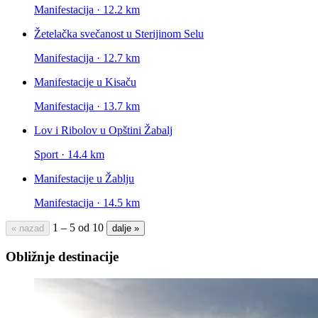
Manifestacija · 12.2 km
Žetelačka svečanost u Sterijinom Selu
Manifestacija · 12.7 km
Manifestacije u Kisaču
Manifestacija · 13.7 km
Lov i Ribolov u Opštini Žabalj
Sport · 14.4 km
Manifestacije u Žablju
Manifestacija · 14.5 km
1 – 5 od 10
« nazad
dalje »
Obližnje destinacije