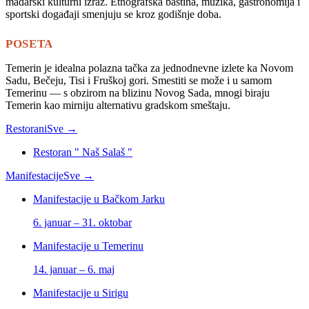
mađarski kulturni izraz. Etnografska baština, muzika, gastronomija i
sportski događaji smenjuju se kroz godišnje doba.
POSETA
Temerin je idealna polazna tačka za jednodnevne izlete ka Novom
Sadu, Bečeju, Tisi i Fruškoj gori. Smestiti se može i u samom
Temerinu — s obzirom na blizinu Novog Sada, mnogi biraju
Temerin kao mirniju alternativu gradskom smeštaju.
Restorani
Sve →
Restoran " Naš Salaš "
Manifestacije
Sve →
Manifestacije u Bačkom Jarku
6. januar – 31. oktobar
Manifestacije u Temerinu
14. januar – 6. maj
Manifestacije u Sirigu