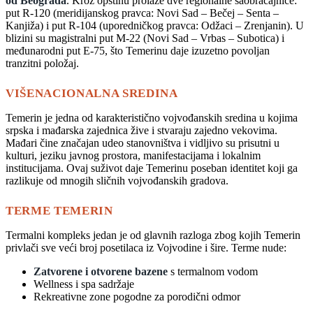
od Beograda
. Kroz opštinu prolaze dve regionalne saobraćajnice:
put R-120 (meridijanskog pravca: Novi Sad – Bečej – Senta –
Kanjiža) i put R-104 (uporedničkog pravca: Odžaci – Zrenjanin). U
blizini su magistralni put M-22 (Novi Sad – Vrbas – Subotica) i
međunarodni put E-75, što Temerinu daje izuzetno povoljan
tranzitni položaj.
VIŠENACIONALNA SREDINA
Temerin je jedna od karakteristično vojvođanskih sredina u kojima
srpska i mađarska zajednica žive i stvaraju zajedno vekovima.
Mađari čine značajan udeo stanovništva i vidljivo su prisutni u
kulturi, jeziku javnog prostora, manifestacijama i lokalnim
institucijama. Ovaj suživot daje Temerinu poseban identitet koji ga
razlikuje od mnogih sličnih vojvođanskih gradova.
TERME TEMERIN
Termalni kompleks jedan je od glavnih razloga zbog kojih Temerin
privlači sve veći broj posetilaca iz Vojvodine i šire. Terme nude:
Zatvorene i otvorene bazene
s termalnom vodom
Wellness i spa sadržaje
Rekreativne zone pogodne za porodični odmor