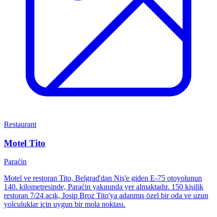
Restaurant
Motel Tito
Paraćin
Motel ve restoran Tito, Belgrad'dan Niş'e giden E-75 otoyolunun
140. kilometresinde, Paraćin yakınında yer almaktadır. 150 kişilik
restoran 7/24 açık, Josip Broz Tito'ya adanmış özel bir oda ve uzun
yolculuklar için uygun bir mola noktası.