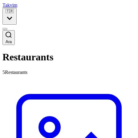
Takvim
🇹🇷
Ara
Restaurants
5Restaurants