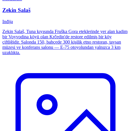
Zekin Salaš
Inđija
Zekin Salaš, Tuna kıyısında Fruška Gora eteklerinde yer alan kadim
bir Voyvodina köyü olan Krčedin'de restore edilmiş bir köy
çiftliğidir. Salonda 150, bahçede 300 kişilik etno restoran, tavşan
müzesi ve konferans salonu — E-75 otoyolundan yalnızca 3 km
uzaklıkta.