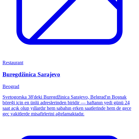
Restaurant
Buregdžinica Sarajevo
Beograd
Svetogorska 38'deki Buregdžinica Sarajevo, Belgrad'ın Boşnak
böreği için en ünlü adreslerinden biridir — haftanın yedi günü 24
saat açık olup yıllardır hem sabahın erken saatlerinde hem de gece
geç vakitlerde misafirlerini ağırlamaktadır.