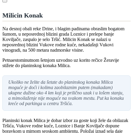
Milicin Konak
Na desnoj obali reke Drine, i blagim padinama obraslim bogatom
šumom, u neposrednoj blizini grada Loznice i prelepe banje
Koviljače, zaspalo je selo Tršić. Milicin Konak se nalazi u
neposrednoj blizini Vukove rodne kuće, nekadašnji Vukovi
vinogradi, na 500 metara nadmorske visine.
Petnaestominutnom šetnjom uzvodno uz korito rečice Žeravije
stižete do planinskog konaka Milica.
Ukoliko ne želite da šetate do planinskog konaka Milica
moguće je doći i kolima zaobilaznim putem (makadam)
ukupne dužine oko 4 km koji je prilično uzak i u lošem stanju,
a mimoilaženje nije moguće na svakom mestu. Put ka konaku
kreće od parkinga u centru Tršića.
Planinski konak Milica je dobar izbor za goste koji žele da obilazak
Tršića, Vukove rodne kuće, Loznice i Banje Koviljače dopune
boravkom u mirnom seoskom ambijentu. Položaj iznad sela daje