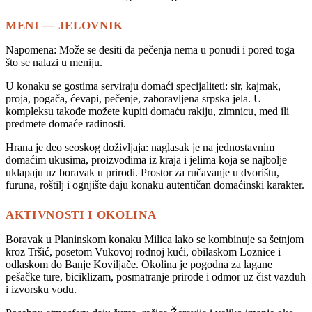
MENI — JELOVNIK
Napomena: Može se desiti da pečenja nema u ponudi i pored toga
što se nalazi u meniju.
U konaku se gostima serviraju domaći specijaliteti: sir, kajmak,
proja, pogača, ćevapi, pečenje, zaboravljena srpska jela. U
kompleksu takođe možete kupiti domaću rakiju, zimnicu, med ili
predmete domaće radinosti.
Hrana je deo seoskog doživljaja: naglasak je na jednostavnim
domaćim ukusima, proizvodima iz kraja i jelima koja se najbolje
uklapaju uz boravak u prirodi. Prostor za ručavanje u dvorištu,
furuna, roštilj i ognjište daju konaku autentičan domaćinski karakter.
AKTIVNOSTI I OKOLINA
Boravak u Planinskom konaku Milica lako se kombinuje sa šetnjom
kroz Tršić, posetom Vukovoj rodnoj kući, obilaskom Loznice i
odlaskom do Banje Koviljače. Okolina je pogodna za lagane
pešačke ture, biciklizam, posmatranje prirode i odmor uz čist vazduh
i izvorsku vodu.