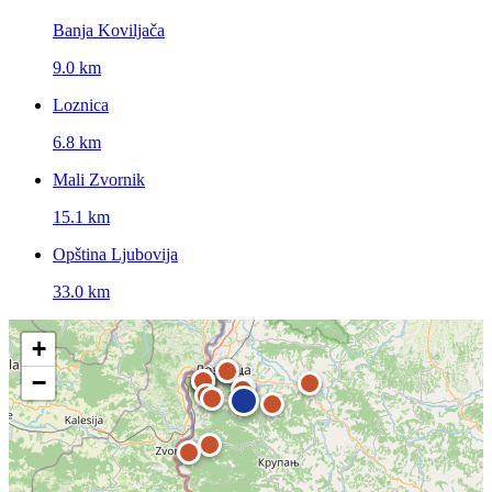
Banja Koviljača
9.0 km
Loznica
6.8 km
Mali Zvornik
15.1 km
Opština Ljubovija
33.0 km
+
−