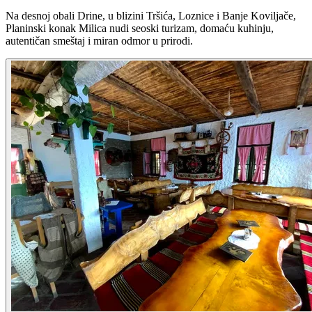
Na desnoj obali Drine, u blizini Tršića, Loznice i Banje Koviljače,
Planinski konak Milica nudi seoski turizam, domaću kuhinju,
autentičan smeštaj i miran odmor u prirodi.