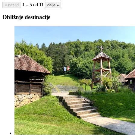
1 – 5 od 11
« nazad
dalje »
Obližnje destinacije