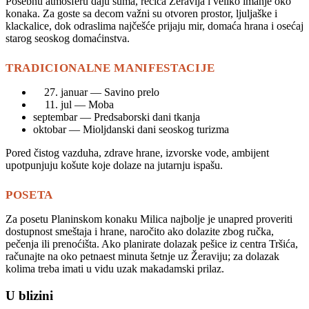
Posebnu atmosferu daju šuma, rečica Žeravija i veliko imanje oko
konaka. Za goste sa decom važni su otvoren prostor, ljuljaške i
klackalice, dok odraslima najčešće prijaju mir, domaća hrana i osećaj
starog seoskog domaćinstva.
TRADICIONALNE MANIFESTACIJE
januar — Savino prelo
jul — Moba
septembar — Predsaborski dani tkanja
oktobar — Mioljdanski dani seoskog turizma
Pored čistog vazduha, zdrave hrane, izvorske vode, ambijent
upotpunjuju košute koje dolaze na jutarnju ispašu.
POSETA
Za posetu Planinskom konaku Milica najbolje je unapred proveriti
dostupnost smeštaja i hrane, naročito ako dolazite zbog ručka,
pečenja ili prenoćišta. Ako planirate dolazak pešice iz centra Tršića,
računajte na oko petnaest minuta šetnje uz Žeraviju; za dolazak
kolima treba imati u vidu uzak makadamski prilaz.
U blizini