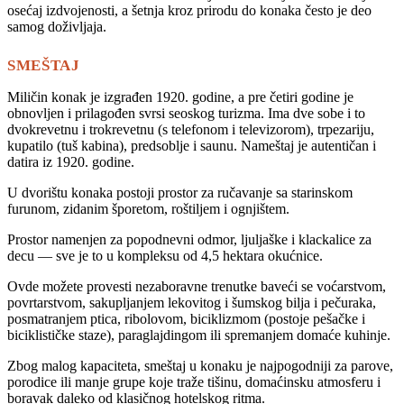
osećaj izdvojenosti, a šetnja kroz prirodu do konaka često je deo
samog doživljaja.
SMEŠTAJ
Miličin konak je izgrađen 1920. godine, a pre četiri godine je
obnovljen i prilagođen svrsi seoskog turizma. Ima dve sobe i to
dvokrevetnu i trokrevetnu (s telefonom i televizorom), trpezariju,
kupatilo (tuš kabina), predsoblje i saunu. Nameštaj je autentičan i
datira iz 1920. godine.
U dvorištu konaka postoji prostor za ručavanje sa starinskom
furunom, zidanim šporetom, roštiljem i ognjištem.
Prostor namenjen za popodnevni odmor, ljuljaške i klackalice za
decu — sve je to u kompleksu od 4,5 hektara okućnice.
Ovde možete provesti nezaboravne trenutke baveći se voćarstvom,
povrtarstvom, sakupljanjem lekovitog i šumskog bilja i pečuraka,
posmatranjem ptica, ribolovom, biciklizmom (postoje pešačke i
biciklističke staze), paraglajdingom ili spremanjem domaće kuhinje.
Zbog malog kapaciteta, smeštaj u konaku je najpogodniji za parove,
porodice ili manje grupe koje traže tišinu, domaćinsku atmosferu i
boravak daleko od klasičnog hotelskog ritma.